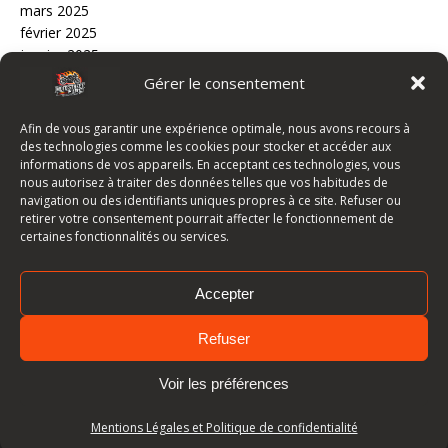
mars 2025
février 2025
janvier 2025
décembre 2024
Gérer le consentement
novembre 2024
octobre 2024
Afin de vous garantir une expérience optimale, nous avons recours à
septembre 2020
des technologies comme les cookies pour stocker et accéder aux
informations de vos appareils. En acceptant ces technologies, vous
Categories
nous autorisez à traiter des données telles que vos habitudes de
navigation ou des identifiants uniques propres à ce site. Refuser ou
Location
retirer votre consentement pourrait affecter le fonctionnement de
certaines fonctionnalités ou services.
Motard
Vente
Accepter
Refuser
Qui sommes-nous ?
Mentions légales et politique de confidentialité
Voir les préférences
Mentions Légales et Politique de confidentialité
Copyright © 2026 | Thème WordPress par
MH Themes